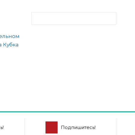
тельном
а Кубка
ь!
Подпишитесь!