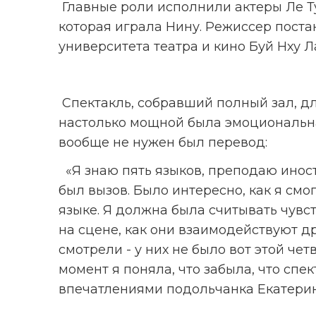
 Главные роли исполнили актеры Ле Тунг Линь, он играл Костю, и Нгуен Тхюи Зыонг, 
которая играла Нину. Режиссер поста
университета театра и кино Буй Нху Л
 Спектакль, собравший полный зал, длился почти два часа. Зрители не уставали — 
настолько мощной была эмоциональная
вообще не нужен был перевод:
  «Я знаю пять языков, преподаю иностранцам русский. Для меня как для лингвиста это 
был вызов. Было интересно, как я см
языке. Я должна была считывать чувст
на сцене, как они взаимодействуют дру
смотрели - у них не было вот этой чет
момент я поняла, что забыла, что спе
впечатлениями подольчанка Екатери