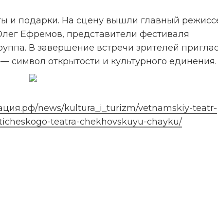
Олег Ефремов, представители фестиваля 
руппа. В завершение встречи зрителей приглас
— символ открытости и культурного единения.
ция.рф/news/kultura_i_turizm/vetnamskiy-teatr-
ticheskogo-teatra-chekhovskuyu-chayku/