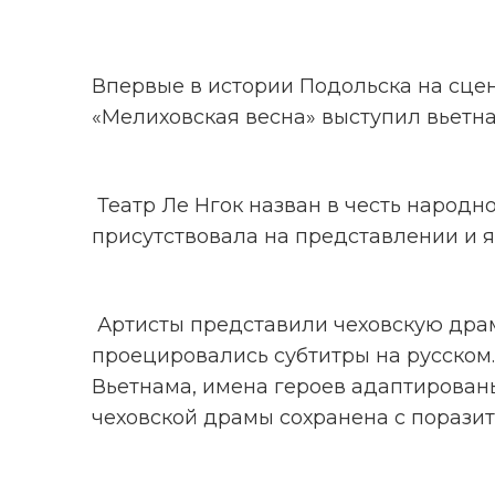
Впервые в истории Подольска на сце
«Мелиховская весна» выступил вьетн
 Театр Ле Нгок назван в честь народной артистки Вьетнама, которая лично 
присутствовала на представлении и я
 Артисты представили чеховскую драму «Чайка» на вьетнамском языке, на сцену 
проецировались субтитры на русском
Вьетнама, имена героев адаптированы
чеховской драмы сохранена с поразит