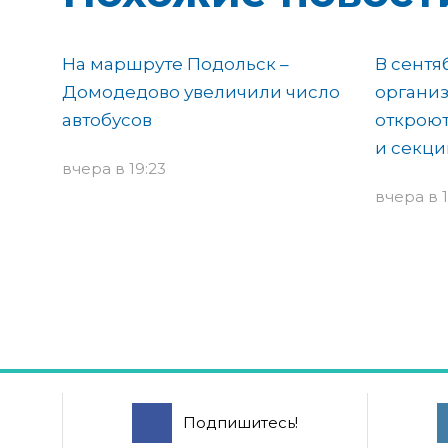
На маршруте Подольск –
В сентя
Домодедово увеличили число
организ
автобусов
откроют
и секци
вчера в 19:23
вчера в 1
Подпишитесь!