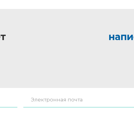
т
напи