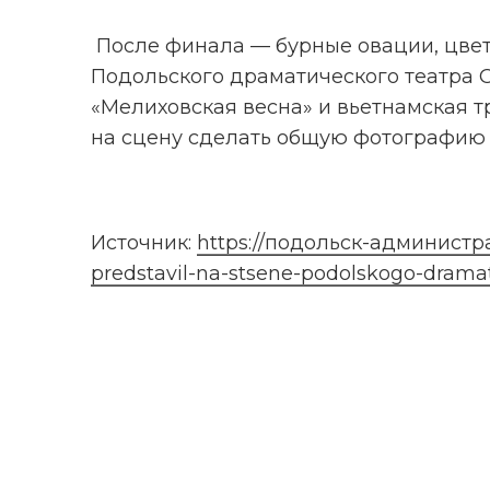
 После финала — бурные овации, цветы и подарки. На сцену вышли главный режиссер 
Подольского драматического театра 
«Мелиховская весна» и вьетнамская т
на сцену сделать общую фотографию 
Источник: 
https://подольск-администра
predstavil-na-stsene-podolskogo-drama