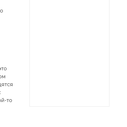
о 
м 
ятся 
 
й-то 