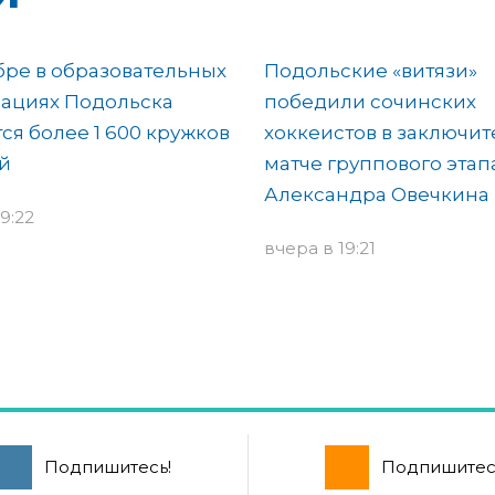
бре в образовательных
Подольские «витязи»
ациях Подольска
победили сочинских
ся более 1 600 кружков
хоккеистов в заключи
й
матче группового этап
Александра Овечкина
9:22
вчера в 19:21
Подпишитесь!
Подпишитес