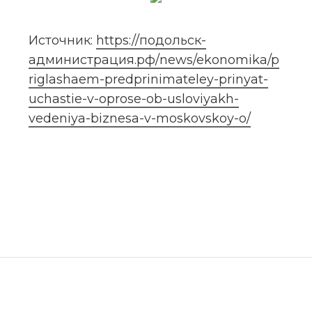
Источник: 
https://подольск-
администрация.рф/news/ekonomika/p
riglashaem-predprinimateley-prinyat-
uchastie-v-oprose-ob-usloviyakh-
vedeniya-biznesa-v-moskovskoy-o/