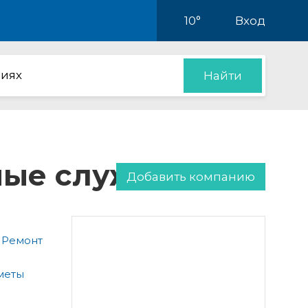
10°
Вход
иях
Найти
нные службы
Добавить компанию
 Ремонт
меты