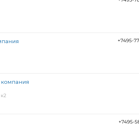
+7495-7
мпания
я компания
 к2
+7495-5