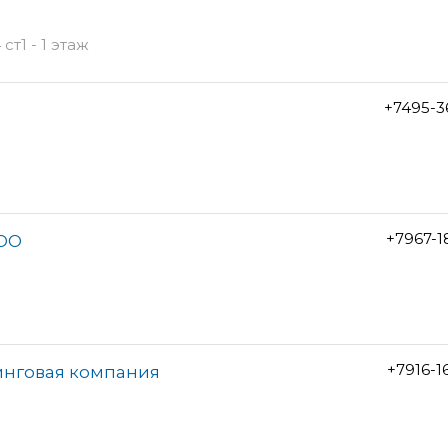
ст1 - 1 этаж
+7495-3
+7967-1
ООО
+7916-1
инговая компания