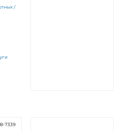
тных /
уги
8-7339