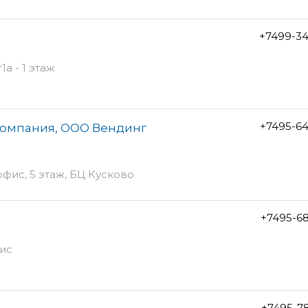
+7499-34
а - 1 этаж
+7495-6
компания, ООО Вендинг
 офис, 5 этаж, БЦ Кусково
+7495-6
фис
+7495-7