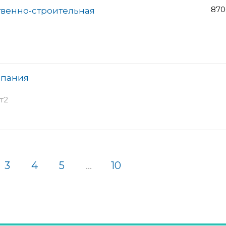
870
твенно-строительная
мпания
т2
3
4
5
...
10