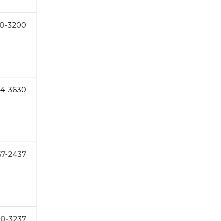
0-3200
44-3630
67-2437
20-3237