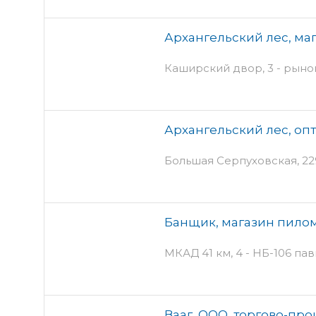
Архангельский лес, ма
Каширский двор, 3 - рын
Архангельский лес, оп
Большая Серпуховская, 22
Банщик, магазин пило
МКАД 41 км, 4 - НБ-106 па
Вааг, ООО, торгово-пр