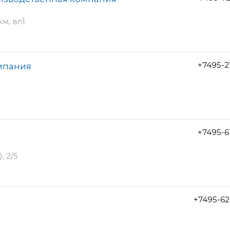
м, вл1
+7495-2
омпания
+7495-6
, 2/5
+7495-62