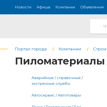
Новости
Афиша
Компании
Объявления
Портал города
Компании
Строи
Пиломатериалы 
Аварийные / справочные /
экстренные службы
Автосервис / Автотовары
Досуг / Развлечения / Еда