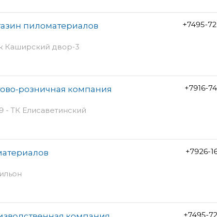
+7495-72
газин пиломатериалов
ок Каширский двор-3
+7916-7
тово-розничная компания
9 - ТК Елисаветинский
+7926-1
материалов
вильон
+7495-7
оизводственная компания