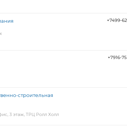
+7499-62
пания
ж
+7916-7
твенно-строительная
фис, 3 этаж, ТРЦ Ролл Холл