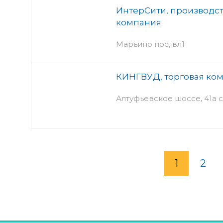
ИнтерСити, производс
компания
Марьино пос, вл1
КИНГВУД, торговая ко
Алтуфьевское шоссе, 41а с
1
2